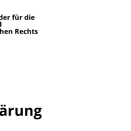
er für die
d
chen Rechts
lärung