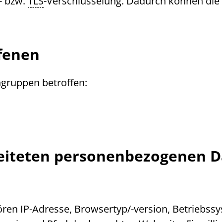
- bzw.
TLS
-Verschlüsselung. Dadurch können die D
ffenen
ngruppen betroffen:
rbeiteten personenbezogenen 
hören
IP
-Adresse,
Browser
typ/-version, Betriebss