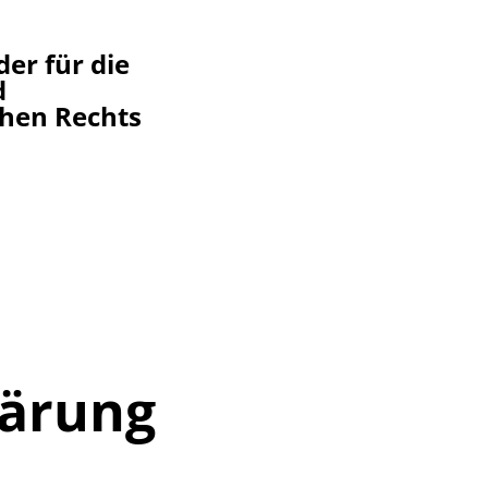
er für die
d
chen Rechts
lärung