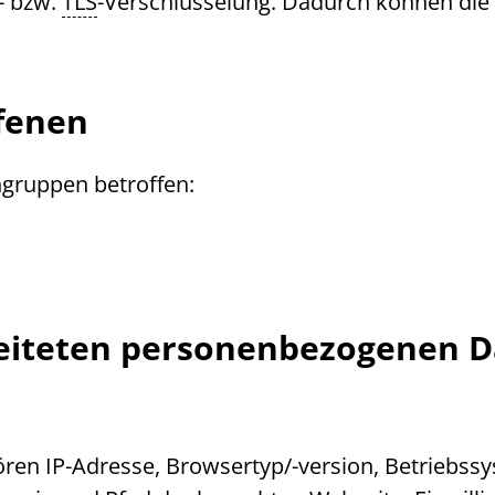
- bzw.
TLS
-Verschlüsselung. Dadurch können die D
ffenen
ngruppen betroffen:
rbeiteten personenbezogenen 
hören
IP
-Adresse,
Browser
typ/-version, Betriebss