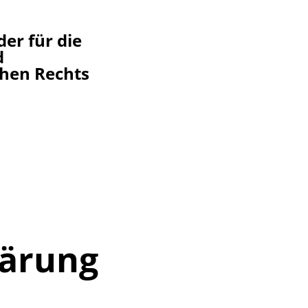
er für die
d
chen Rechts
lärung