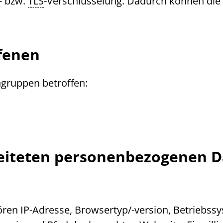
- bzw.
TLS
-Verschlüsselung. Dadurch können die D
ffenen
ngruppen betroffen:
rbeiteten personenbezogenen 
hören
IP
-Adresse,
Browser
typ/-version, Betriebss